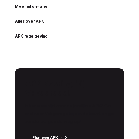
Meer informatie
Alles over APK
APK regelgeving
APK Keuring bij
Vakgarage!
Is het weer tijd voor de jaarlijkse APK? Ga
snel naar Vakgarage bij u in de buurt, en ga
zonder zorgen de weg op!
Plan een APK in