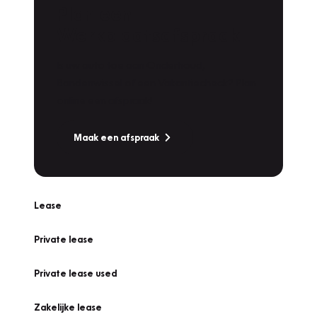
Plan een
Werkplaatsafspraak
Is uw auto toe aan Onderhoud,
Bandenwissel of een Vakantiecheck? Plan
online een afspraak!
Maak een afspraak
Lease
Private lease
Private lease used
Zakelijke lease