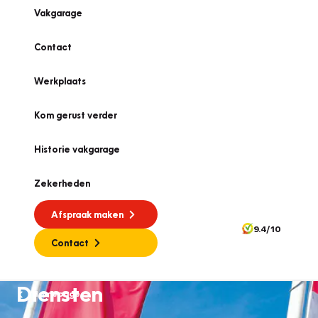
Vakgarage
Contact
Werkplaats
Kom gerust verder
Historie vakgarage
Zekerheden
Afspraak maken
9.4/10
Contact
Diensten
Homepage