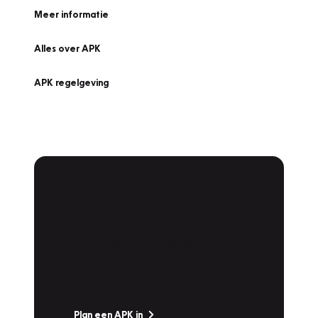
Meer informatie
Alles over APK
APK regelgeving
APK Keuring bij
Vakgarage!
Is het weer tijd voor de jaarlijkse APK? Ga
snel naar Vakgarage bij u in de buurt, en ga
zonder zorgen de weg op!
Plan een APK in