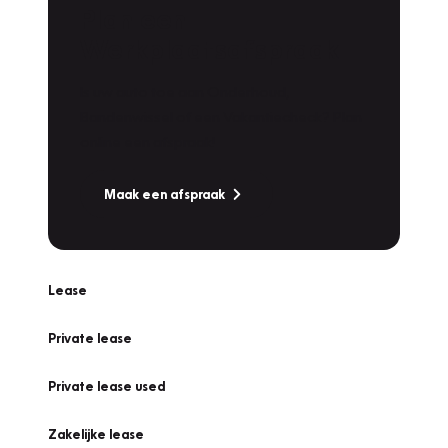
Plan een
Werkplaatsafspraak
Is uw auto toe aan Onderhoud,
Bandenwissel of een Vakantiecheck? Plan
online een afspraak!
Maak een afspraak
Lease
Private lease
Private lease used
Zakelijke lease