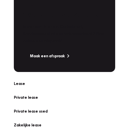
Plan een
Werkplaatsafspraak
Is uw auto toe aan Onderhoud,
Bandenwissel of een Vakantiecheck? Plan
online een afspraak!
Maak een afspraak
Lease
Private lease
Private lease used
Zakelijke lease