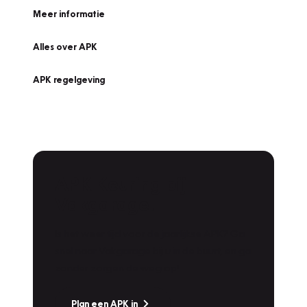
Meer informatie
Alles over APK
APK regelgeving
APK Keuring bij
Vakgarage!
Is het weer tijd voor de jaarlijkse APK? Ga
snel naar Vakgarage bij u in de buurt, en ga
zonder zorgen de weg op!
Plan een APK in