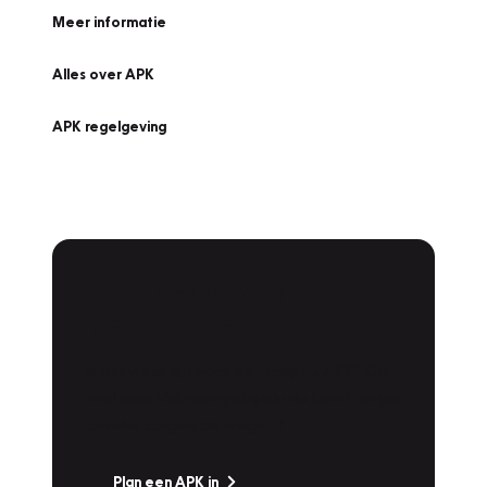
Meer informatie
Alles over APK
APK regelgeving
APK Keuring bij
Vakgarage!
Is het weer tijd voor de jaarlijkse APK? Ga
snel naar Vakgarage bij u in de buurt, en ga
zonder zorgen de weg op!
Plan een APK in