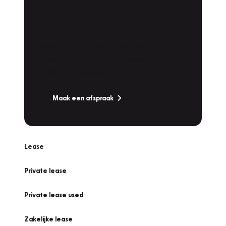
Plan een
Werkplaatsafspraak
Is uw auto toe aan Onderhoud,
Bandenwissel of een Vakantiecheck? Plan
online een afspraak!
Maak een afspraak
Lease
Private lease
Private lease used
Zakelijke lease