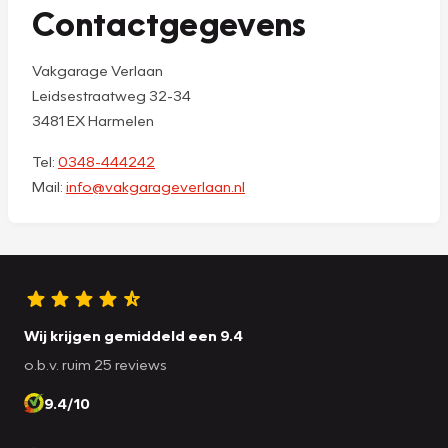
Contactgegevens
Vakgarage Verlaan
Leidsestraatweg 32-34
3481 EX Harmelen
Tel:
0348-444242
Mail:
info@vakgarageverlaan.nl
Wij krijgen gemiddeld een 9.4
o.b.v. ruim 25 reviews
9.4/10