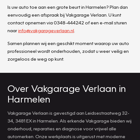
Is uw auto toe aan een grote beurt in Harmelen? Plan dan
eenvoudig een afspraak bij Vakgarage Verlaan. U kunt
contact opnemen via 0348-444242 of een e-mail sturen
naar
info@vakgarageverlaan.nl
.
Samen plannen wij een geschikt moment waarop uw auto
professioneel wordt onderhouden, zodat u weer veilig en
zorgeloos de weg op kunt.
Over Vakgarage Verlaan in
Harmelen
Vakgarage Verlaan is gevestigd aan Leidsestraatweg 32-
34, 3481 EX in Harmelen. Als erkende Vakgarage bieden wij
onderhoud, reparaties en diagnose voor vrijwel alle
automerken. Onze werkplaats is uitgerust met moderne