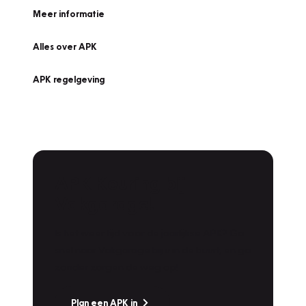
Meer informatie
Alles over APK
APK regelgeving
APK Keuring bij
Vakgarage!
Is het weer tijd voor de jaarlijkse APK? Ga
snel naar Vakgarage bij u in de buurt, en ga
zonder zorgen de weg op!
Plan een APK in