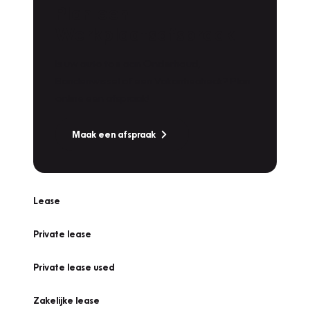
Plan een
Werkplaatsafspraak
Is uw auto toe aan Onderhoud,
Bandenwissel of een Vakantiecheck? Plan
online een afspraak!
Maak een afspraak
Lease
Private lease
Private lease used
Zakelijke lease