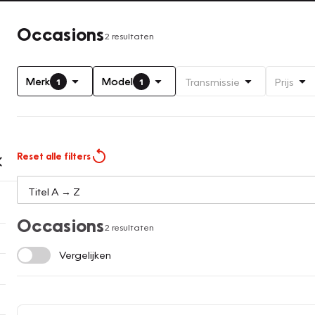
Occasions
2 resultaten
Merk
Model
Transmissie
Prijs
1
1
Reset alle filters
Occasions
2 resultaten
Vergelijken