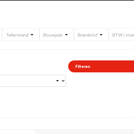
Tellerstand
Bouwjaar
Brandstof
BTW / ma
Filteren