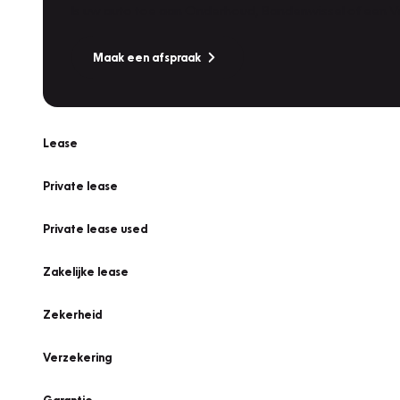
Is uw auto toe aan Onderhoud, Bandenwissel of een Va
Maak een afspraak
Lease
Private lease
Private lease used
Zakelijke lease
Zekerheid
Verzekering