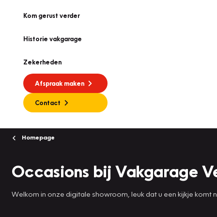
Kom gerust verder
Historie vakgarage
Zekerheden
Afspraak maken
Contact
Homepage
Occasions bij Vakgarage V
Welkom in onze digitale showroom, leuk dat u een kijkje komt