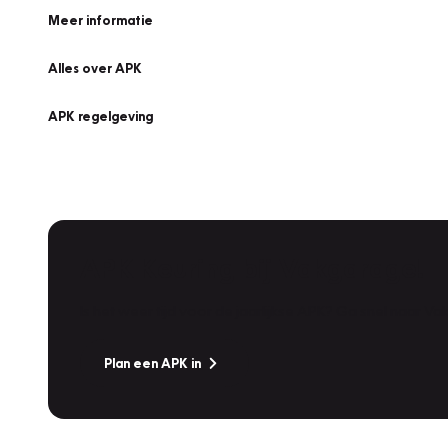
Meer informatie
Alles over APK
APK regelgeving
APK Keuring bij Vakgarage!
Is het weer tijd voor de jaarlijkse APK? Ga snel naar V
Plan een APK in