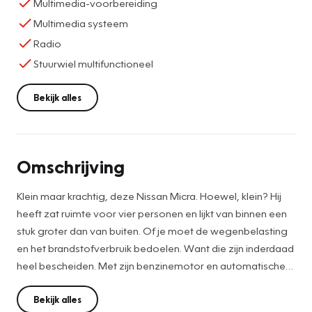
Multimedia-voorbereiding
Multimedia systeem
Radio
Stuurwiel multifunctioneel
Bekijk alles
Omschrijving
Klein maar krachtig, deze Nissan Micra. Hoewel, klein? Hij
heeft zat ruimte voor vier personen en lijkt van binnen een
stuk groter dan van buiten. Of je moet de wegenbelasting
en het brandstofverbruik bedoelen. Want die zijn inderdaad
heel bescheiden. Met zijn benzinemotor en automatische
transmissie is dit een prima auto voor nog vele kilometers.
Lekker hoor, die verwarmbare voorstoelen. Helemaal op
Bekijk alles