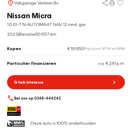
Vakgarage Verlaan Bv
Nissan Micra
1.0 IG-T N-AUTOMAAT NAV. 12 mnd. gar.
2023
|
Benzine
|
10.657 km
Kopen
€ 19.950
Prijs is incl. BTW en BPM
Particulier financieren
v.a. € 241 p.m.
Ik heb interesse
Bel ons op 0348-444242
Deze auto is 100% onderhouden