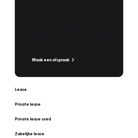
Plan een
Werkplaatsafspraak
Is uw auto toe aan Onderhoud,
Bandenwissel of een Vakantiecheck? Plan
online een afspraak!
Maak een afspraak
Lease
Private lease
Private lease used
Zakelijke lease