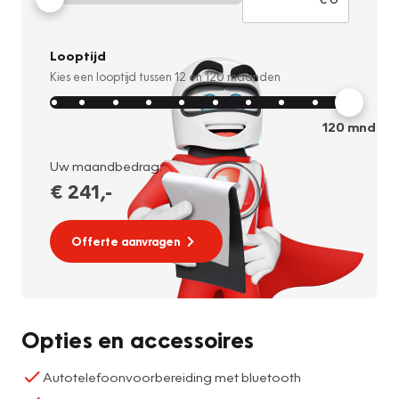
Looptijd
Kies een looptijd tussen
12
en
120
maanden
120
mnd
Uw maandbedrag:
€ 241
,-
Offerte aanvragen
Opties en accessoires
Autotelefoonvoorbereiding met bluetooth