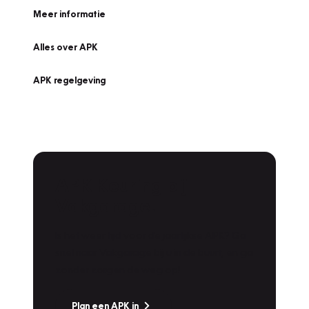
Meer informatie
Alles over APK
APK regelgeving
APK Keuring bij
Vakgarage!
Is het weer tijd voor de jaarlijkse APK? Ga
snel naar Vakgarage bij u in de buurt, en ga
zonder zorgen de weg op!
Plan een APK in