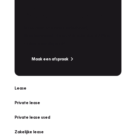
Plan een
Werkplaatsafspraak
Is uw auto toe aan Onderhoud,
Bandenwissel of een Vakantiecheck? Plan
online een afspraak!
Maak een afspraak
Lease
Private lease
Private lease used
Zakelijke lease