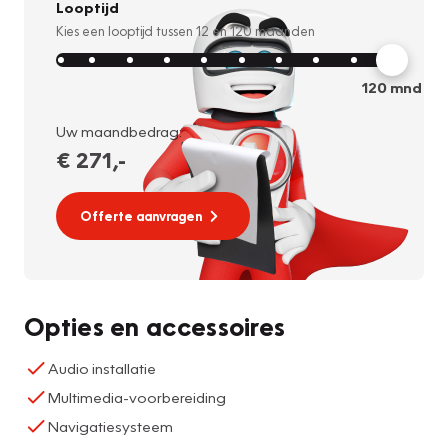
Looptijd
Kies een looptijd tussen
12
en
120
maanden
120
mnd
Uw maandbedrag:
€ 271
,-
Offerte aanvragen
Opties en accessoires
Audio installatie
Multimedia-voorbereiding
Navigatiesysteem