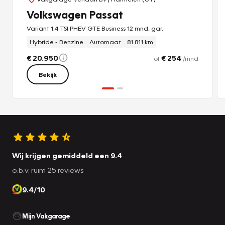
Volkswagen Passat
Variant 1.4 TSI PHEV GTE Business 12 mnd. gar.
Hybride - Benzine
Automaat
81.811 km
€ 20.950
€ 254
of
/mnd
Bekijk
Wij krijgen gemiddeld een 9.4
o.b.v. ruim 25 reviews
9.4/10
Mijn Vakgarage