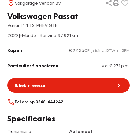
Vakgarage Verlaan Bv
Volkswagen Passat
Variant 1.4 TSI PHEV GTE
2022
|
Hybride - Benzine
|
97.921 km
Kopen
€ 22.350
Prijs is incl. BTW en BPM
Particulier financieren
v.a. € 271 p.m.
Ik heb interesse
Bel ons op 0348-444242
Specificaties
Transmissie
Automaat