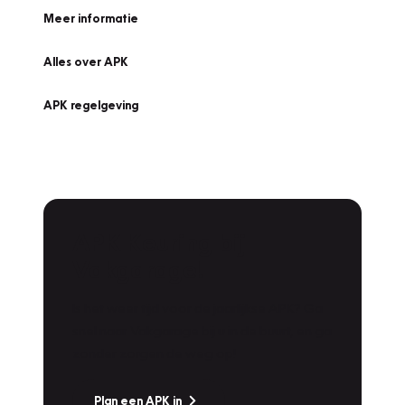
Meer informatie
Alles over APK
APK regelgeving
APK Keuring bij
Vakgarage!
Is het weer tijd voor de jaarlijkse APK? Ga
snel naar Vakgarage bij u in de buurt, en ga
zonder zorgen de weg op!
Plan een APK in