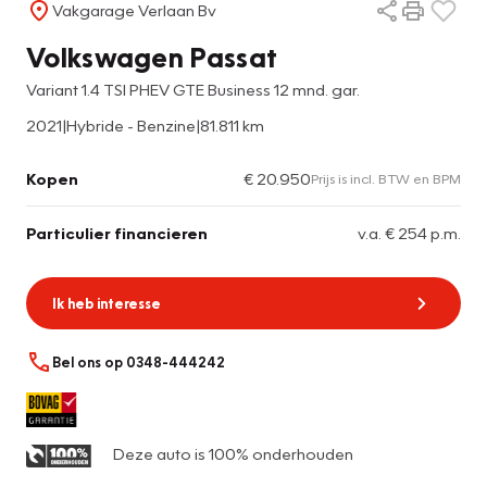
Vakgarage Verlaan Bv
Volkswagen Passat
Variant 1.4 TSI PHEV GTE Business 12 mnd. gar.
2021
|
Hybride - Benzine
|
81.811 km
Kopen
€ 20.950
Prijs is incl. BTW en BPM
Particulier financieren
v.a. € 254 p.m.
Ik heb interesse
Bel ons op 0348-444242
Deze auto is 100% onderhouden