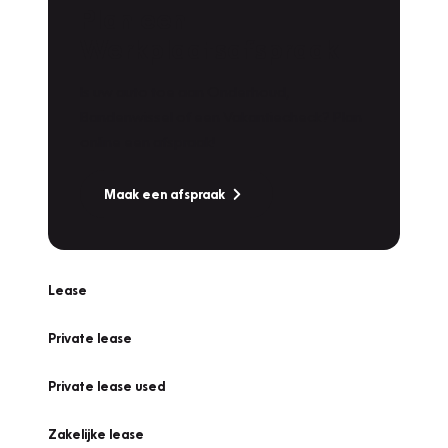
Plan een
Werkplaatsafspraak
Is uw auto toe aan Onderhoud,
Bandenwissel of een Vakantiecheck? Plan
online een afspraak!
Maak een afspraak
Lease
Private lease
Private lease used
Zakelijke lease