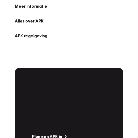
Meer informatie
Alles over APK
APK regelgeving
APK Keuring bij
Vakgarage!
Is het weer tijd voor de jaarlijkse APK? Ga
snel naar Vakgarage bij u in de buurt, en ga
zonder zorgen de weg op!
Plan een APK in