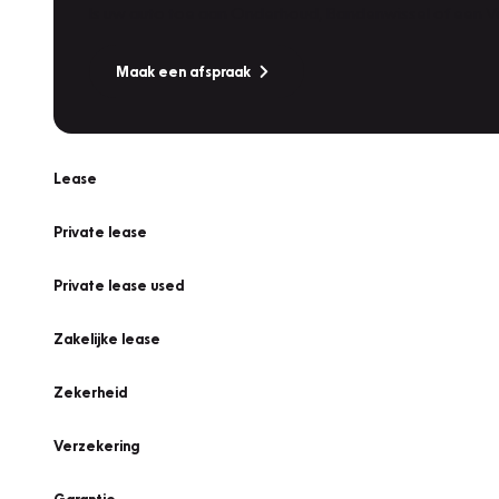
Is uw auto toe aan Onderhoud, Bandenwissel of een Va
Maak een afspraak
Lease
Private lease
Private lease used
Zakelijke lease
Zekerheid
Verzekering