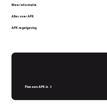
Meer informatie
Alles over APK
APK regelgeving
APK Keuring bij Vakgarage!
Is het weer tijd voor de jaarlijkse APK? Ga snel naar V
Plan een APK in