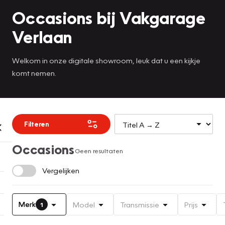
Occasions bij Vakgarage
Verlaan
Welkom in onze digitale showroom, leuk dat u een kijkje
komt nemen.
Filteren
Occasions
Geen resultaten
Vergelijken
Merk
Model
Transmissie
Prijs
1