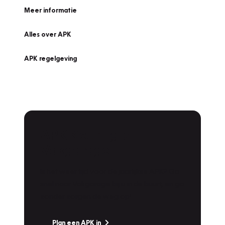
Meer informatie
Alles over APK
APK regelgeving
APK Keuring bij
Vakgarage!
Is het weer tijd voor de jaarlijkse APK? Ga
snel naar Vakgarage bij u in de buurt, en ga
zonder zorgen de weg op!
Plan een APK in