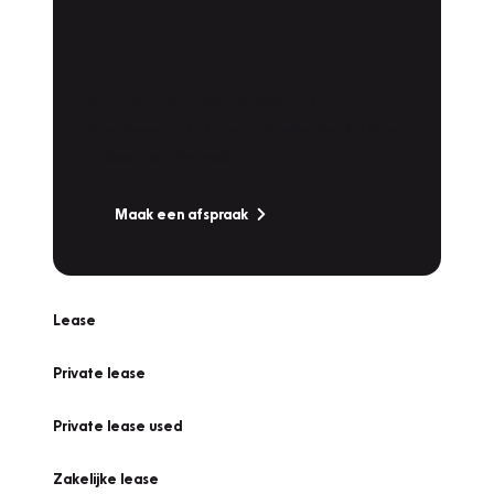
Plan een
Werkplaatsafspraak
Is uw auto toe aan Onderhoud,
Bandenwissel of een Vakantiecheck? Plan
online een afspraak!
Maak een afspraak
Lease
Private lease
Private lease used
Zakelijke lease