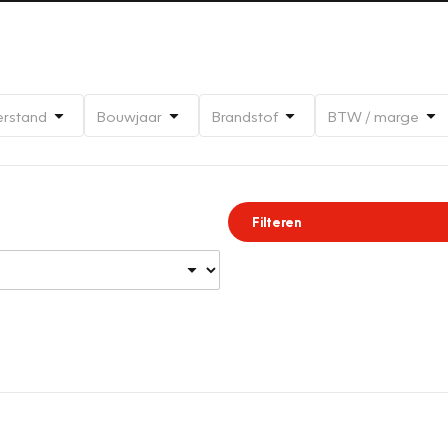
erstand
Bouwjaar
Brandstof
BTW / marge
Filteren