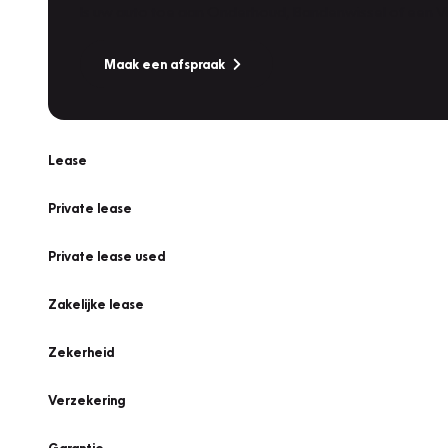
Is uw auto toe aan Onderhoud, Bandenwissel of een Va
Maak een afspraak
Lease
Private lease
Private lease used
Zakelijke lease
Zekerheid
Verzekering