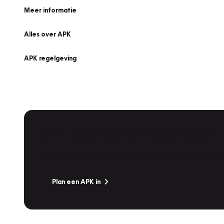
Meer informatie
Alles over APK
APK regelgeving
APK Keuring bij Vakgarage!
Is het weer tijd voor de jaarlijkse APK? Ga snel naar V
Plan een APK in